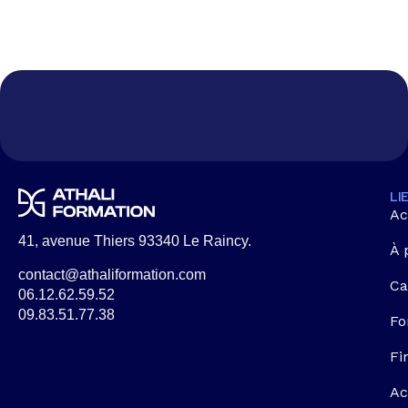
LI
Ac
41, avenue Thiers 93340 Le Raincy.
À 
contact@athaliformation.com
Ca
06.12.62.59.52
09.83.51.77.38
Fo
Fi
Ac