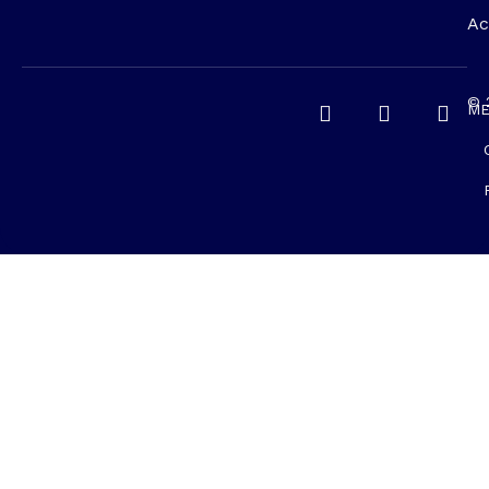
Ac
© 
ME