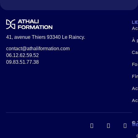
LI
Ac
41, avenue Thiers 93340 Le Raincy.
À 
contact@athaliformation.com
Ca
06.12.62.59.52
09.83.51.77.38
Fo
Fi
Ac
Ac
© 
ME